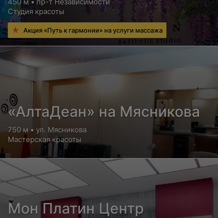
450 м • пр-т Независимости
Студия красоты
Акция «Путь к гармонии» на услуги массажа
«АлтаДеан» на Мясникова
750 м • ул. Мясникова
Мастерская красоты
Мон Платин Центр