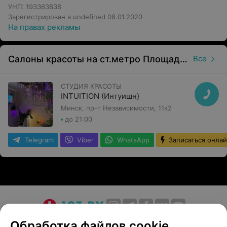
УНП: 193363838
Зарегистрирован в undefined 08.01.2020
На правах рекламы
Салоны красоты на ст.метро Площадь Ленина
Все
СТУДИЯ КРАСОТЫ
INTUITION (Интуишн)
Минск, пр-т Независимости, 11к2
до 21:00
Telegram
Viber
WhatsApp
Записаться онла
О проекте
Новости проекта
Размещение рекламы
Обработка файлов cookie